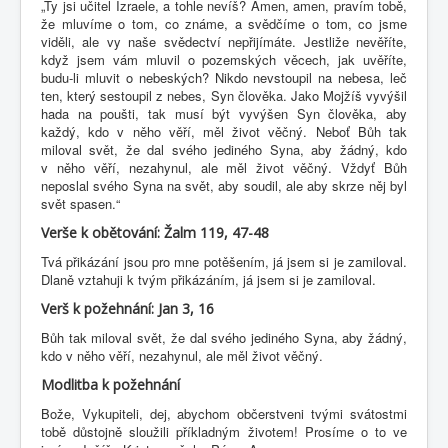
„Ty jsi učitel Izraele, a tohle nevíš? Amen, amen, pravím tobě,
že mluvíme o tom, co známe, a svědčíme o tom, co jsme
viděli, ale vy naše svědectví nepřijímáte. Jestliže nevěříte,
když jsem vám mluvil o pozemských věcech, jak uvěříte,
budu-li mluvit o nebeských? Nikdo nevstoupil na nebesa, leč
ten, který sestoupil z nebes, Syn člověka. Jako Mojžíš vyvýšil
hada na poušti, tak musí být vyvýšen Syn člověka, aby
každý, kdo v něho věří, měl život věčný. Neboť Bůh tak
miloval svět, že dal svého jediného Syna, aby žádný, kdo
v něho věří, nezahynul, ale měl život věčný. Vždyť Bůh
neposlal svého Syna na svět, aby soudil, ale aby skrze něj byl
svět spasen.“
Verše k obětování: Žalm 119, 47-48
Tvá přikázání jsou pro mne potěšením, já jsem si je zamiloval.
Dlaně vztahuji k tvým přikázáním, já jsem si je zamiloval.
Verš k požehnání: Jan 3, 16
Bůh tak miloval svět, že dal svého jediného Syna, aby žádný,
kdo v něho věří, nezahynul, ale měl život věčný.
Modlitba k požehnání
Bože, Vykupiteli, dej, abychom občerstveni tvými svátostmi
tobě důstojně sloužili příkladným životem! Prosíme o to ve