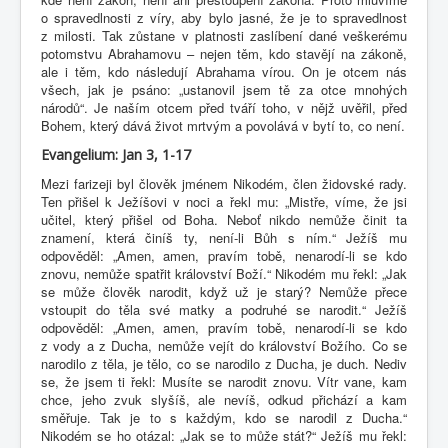
o spravedlnosti z víry, aby bylo jasné, že je to spravedlnost
z milosti. Tak zůstane v platnosti zaslíbení dané veškerému
potomstvu Abrahamovu – nejen těm, kdo stavějí na zákoně,
ale i těm, kdo následují Abrahama vírou. On je otcem nás
všech, jak je psáno: „ustanovil jsem tě za otce mnohých
národů“. Je naším otcem před tváří toho, v nějž uvěřil, před
Bohem, který dává život mrtvým a povolává v bytí to, co není.
Evangelium: Jan 3, 1-17
Mezi farizeji byl člověk jménem Nikodém, člen židovské rady.
Ten přišel k Ježíšovi v noci a řekl mu: „Mistře, víme, že jsi
učitel, který přišel od Boha. Neboť nikdo nemůže činit ta
znamení, která činíš ty, není-li Bůh s ním.“ Ježíš mu
odpověděl: „Amen, amen, pravím tobě, nenarodí-li se kdo
znovu, nemůže spatřit království Boží.“ Nikodém mu řekl: „Jak
se může člověk narodit, když už je starý? Nemůže přece
vstoupit do těla své matky a podruhé se narodit.“ Ježíš
odpověděl: „Amen, amen, pravím tobě, nenarodí-li se kdo
z vody a z Ducha, nemůže vejít do království Božího. Co se
narodilo z těla, je tělo, co se narodilo z Ducha, je duch. Nediv
se, že jsem ti řekl: Musíte se narodit znovu. Vítr vane, kam
chce, jeho zvuk slyšíš, ale nevíš, odkud přichází a kam
směřuje. Tak je to s každým, kdo se narodil z Ducha.“
Nikodém se ho otázal: „Jak se to může stát?“ Ježíš mu řekl: