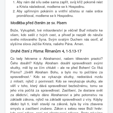
Aby nám dal sílu sebe sama zapřít, svůj kříž pokorně nést
a Krista následovat, modleme se k Hospodinu.
Aby upřímným pokáním a vnitřní očistou si naše srdce
proměňoval, modleme se k Hospodinu.
Modlitba před čtením ze sv. Písem
Bože, Vykupiteli, tvé milosrdenství je věčné! Buď milostiv ke
všem, kdo sešli z tvých cest, a přiveď je nazpět do náruče
svého milovaného Syna. Svým svatým Duchem nás osviť, ať
slyšíme slova Ježíše Krista, našeho Pána. Amen.
Druhé čtení z Písma: Římanům 4, 1-5.13-17
Co tedy řekneme o Abrahamovi, našem tělesném praotci?
Čeho dosáhl? Kdyby Abraham dosáhl spravedlnosti svými
skutky, měl by se čím chlubit – ale ne před Bohem! Co říká
Písmo? „Uvěřil Abraham Bohu, a bylo mu to počítáno za
spravedlnost.“ Kdo se vykazuje skutky, nedostává mzdu
z milosti, nýbrž z povinnosti. Kdo se nevykazuje skutky, ale
věří v toho, který dává spravedlnost bezbožnému, tomu se
jeho víra počítá za spravedlnost. Zaslíbení, že dostane svět
za dědictví, nebylo dáno Abrahamovi a jeho potomstvu na
základě zákona, nýbrž na základě spravedlnosti z víry. Kdyby
dědici byli ti, kteří stavějí na zákoně, byla by víra zbavena
smyslu a zaslíbení zrušeno. Zákon s sebou nese Boží hněv:
kde není zákon, není ani přestoupení zákona. Proto mluvíme