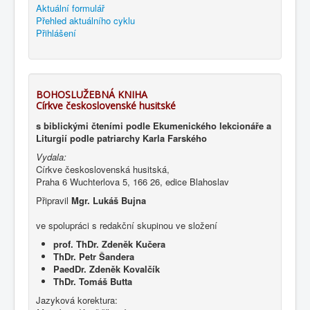
Aktuální formulář
Přehled aktuálního cyklu
Přihlášení
BOHOSLUŽEBNÁ KNIHA
Církve československé husitské
s biblickými čteními podle Ekumenického lekcionáře a
Liturgií podle patriarchy Karla Farského
Vydala:
Církve československá husitská,
Praha 6 Wuchterlova 5, 166 26, edice Blahoslav
Připravil
Mgr. Lukáš Bujna
ve spolupráci s redakční skupinou ve složení
prof. ThDr. Zdeněk Kučera
ThDr. Petr Šandera
PaedDr. Zdeněk Kovalčík
ThDr. Tomáš Butta
Jazyková korektura: