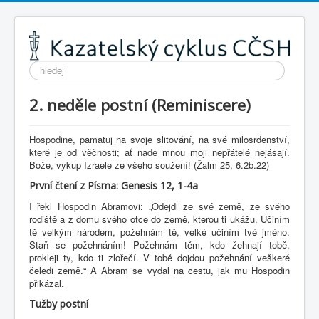
Vyhledávání...
2. neděle postní (Reminiscere)
Hospodine, pamatuj na svoje slitování, na své milosrdenství,
které je od věčnosti; ať nade mnou moji nepřátelé nejásají.
Bože, vykup Izraele ze všeho soužení! (Žalm 25, 6.2b.22)
První čtení z Písma: Genesis 12, 1-4a
I řekl Hospodin Abramovi: „Odejdi ze své země, ze svého
rodiště a z domu svého otce do země, kterou ti ukážu. Učiním
tě velkým národem, požehnám tě, velké učiním tvé jméno.
Staň se požehnáním! Požehnám těm, kdo žehnají tobě,
prokleji ty, kdo ti zlořečí. V tobě dojdou požehnání veškeré
čeledi země.“ A Abram se vydal na cestu, jak mu Hospodin
přikázal.
Tužby postní