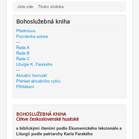
Jste zde:
Titulní stránka
Bohoslužebná kniha
Předmluva
Poznámka autora
---
Řada A
Řada B
Řada C
Liturgie K. Farského
---
Aktuální formulář
Přehled aktuálního cyklu
Přihlášení
BOHOSLUŽEBNÁ KNIHA
Církve československé husitské
s biblickými čteními podle Ekumenického lekcionáře a
Liturgií podle patriarchy Karla Farského