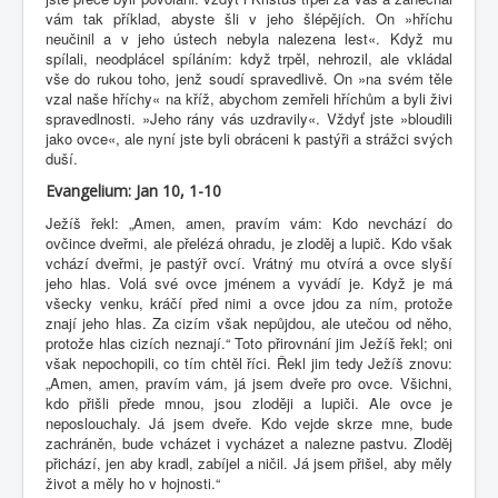
vám tak příklad, abyste šli v jeho šlépějích. On »hříchu
neučinil a v jeho ústech nebyla nalezena lest«. Když mu
spílali, neodplácel spíláním: když trpěl, nehrozil, ale vkládal
vše do rukou toho, jenž soudí spravedlivě. On »na svém těle
vzal naše hříchy« na kříž, abychom zemřeli hříchům a byli živi
spravedlnosti. »Jeho rány vás uzdravily«. Vždyť jste »bloudili
jako ovce«, ale nyní jste byli obráceni k pastýři a strážci svých
duší.
Evangelium: Jan 10, 1-10
Ježíš řekl: „Amen, amen, pravím vám: Kdo nevchází do
ovčince dveřmi, ale přelézá ohradu, je zloděj a lupič. Kdo však
vchází dveřmi, je pastýř ovcí. Vrátný mu otvírá a ovce slyší
jeho hlas. Volá své ovce jménem a vyvádí je. Když je má
všecky venku, kráčí před nimi a ovce jdou za ním, protože
znají jeho hlas. Za cizím však nepůjdou, ale utečou od něho,
protože hlas cizích neznají.“ Toto přirovnání jim Ježíš řekl; oni
však nepochopili, co tím chtěl říci. Řekl jim tedy Ježíš znovu:
„Amen, amen, pravím vám, já jsem dveře pro ovce. Všichni,
kdo přišli přede mnou, jsou zloději a lupiči. Ale ovce je
neposlouchaly. Já jsem dveře. Kdo vejde skrze mne, bude
zachráněn, bude vcházet i vycházet a nalezne pastvu. Zloděj
přichází, jen aby kradl, zabíjel a ničil. Já jsem přišel, aby měly
život a měly ho v hojnosti.“