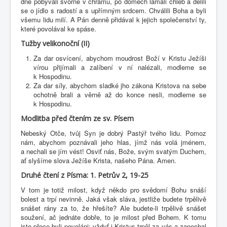
dne pobývali svorně v chrámu, po domech lámali chléb a dělili
se o jídlo s radostí a s upřímným srdcem. Chválili Boha a byli
všemu lidu milí. A Pán denně přidával k jejich společenství ty,
které povolával ke spáse.
Tužby velikonoční (II)
Za dar osvícení, abychom moudrost Boží v Kristu Ježíši
vírou přijímali a zalíbení v ní nalézali, modleme se
k Hospodinu.
Za dar síly, abychom sladké jho zákona Kristova na sebe
ochotně brali a věrně až do konce nesli, modleme se
k Hospodinu.
Modlitba před čtením ze sv. Písem
Nebeský Otče, tvůj Syn je dobrý Pastýř tvého lidu. Pomoz
nám, abychom poznávali jeho hlas, jímž nás volá jménem,
a nechali se jím vést! Osviť nás, Bože, svým svatým Duchem,
ať slyšíme slova Ježíše Krista, našeho Pána. Amen.
Druhé čtení z Písma: 1. Petrův 2, 19-25
V tom je totiž milost, když někdo pro svědomí Bohu snáší
bolest a trpí nevinně. Jaká však sláva, jestliže budete trpělivě
snášet rány za to, že hřešíte? Ale budete-li trpělivě snášet
soužení, ač jednáte dobře, to je milost před Bohem. K tomu
jste přece byli povoláni: vždyť i Kristus trpěl za vás a zanechal