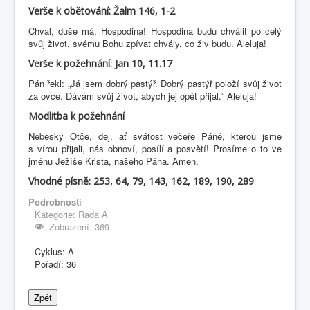
Verše k obětování: Žalm 146, 1-2
Chval, duše má, Hospodina! Hospodina budu chválit po celý
svůj život, svému Bohu zpívat chvály, co živ budu. Aleluja!
Verše k požehnání: Jan 10, 11.17
Pán řekl: „Já jsem dobrý pastýř. Dobrý pastýř položí svůj život
za ovce. Dávám svůj život, abych jej opět přijal.“ Aleluja!
Modlitba k požehnání
Nebeský Otče, dej, ať svátost večeře Páně, kterou jsme
s vírou přijali, nás obnoví, posílí a posvětí! Prosíme o to ve
jménu Ježíše Krista, našeho Pána. Amen.
Vhodné písně: 253, 64, 79, 143, 162, 189, 190, 289
Podrobnosti
Kategorie:
Řada A
Zobrazení: 369
Cyklus:
A
Pořadí:
36
Zpět