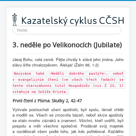
Vyhledávání...
3. neděle po Velikonocích (Jubilate)
Jásej Bohu, celá země. Pějte chvály k slávě jeho jména. Jeho
slávu šiřte chvalozpěvem. Aleluja! (Žalm 66, 1-2)
Nazývána také ›Nedělí dobrého pastýře‹, neboť 
v evangelijním čtení (ve všech třech řadách) se 
tento starozákonní titul Hospodinův (viz Ž 23, 1) 
vztahuje na Ježíše Krista.
První čtení z Písma: Skutky 2, 42-47
Vytrvale poslouchali učení apoštolů, byli spolu, lámali chléb
a modlili se. Všech se zmocnila bázeň, neboť skrze apoštoly
se stalo mnoho zázraků a znamení. Všichni, kteří uvěřili, byli
pospolu a měli všechno společné. Prodávali svůj majetek
a rozdělovali všem podle toho, jak kdo potřeboval. Každého