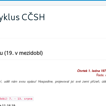
 (19. v mezidobí)
Čtvrtek 1. ledna 197
Řada: 
í, uděl nám svou spásu! Hospodine, projevoval jsi své zemi přízeň, údě
dobí) 7. - 13. srpna
9a.11-16.19