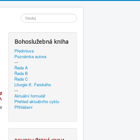
Vyhledávání...
Bohoslužebná kniha
Předmluva
Poznámka autora
---
Řada A
Řada B
Řada C
Liturgie K. Farského
---
0
Aktuální formulář
A
Přehled aktuálního cyklu
Přihlášení
l