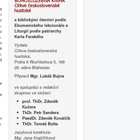
BOHOSLUŽEBNÁ KNIHA
Církve československé
a
husitské
cí
s biblickými čteními podle
í
Ekumenického lekcionáře a
m,
Liturgií podle patriarchy
o
Karla Farského
.
ou
Vydala:
e
Církve československá
,
husitská,
j
Praha 6 Wuchterlova 5, 166
26, edice Blahoslav
Připravil
Mgr. Lukáš Bujna
e
ve spolupráci s redakční
skupinou ve složení
e
prof. ThDr. Zdeněk
Kučera
ThDr. Petr Šandera
m
PaedDr. Zdeněk Kovalčík
.
ThDr. Tomáš Butta
Jazyková korektura:
Mgr. Jana Krajčiříková