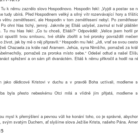
. Tu k němu zaznělo slovo Hospodinovo. Hospodin řekl: „Vyjdi a postav se n
 tudy ubírá. Před Hospodinem veliký a silný vítr rozervávající hory a tříští
Po větru zemětřesení, ale Hospodin v tom zemětřesení nebyl. Po zemětřesen
Po ohni hlas tichý, jemný. Jakmile jej Eliáš uslyšel, zavinul si tvář pláště
 Tu mu hlas řekl: „Co tu chceš, Eliáši?“ Odpověděl: „Velice jsem horlil pr
i opustili tvou smlouvu, tvé oltáře zbořili a tvé proroky povraždili mečem
život, jak by mě o něj připravili.“ Hospodin mu řekl: „Jdi, vrať se svou cest
ažeš Chazaela za krále nad Aramem. Jehúa, syna Nimšího, pomažeš za král
Ábelmechóly, pomažeš za proroka místo sebe.“ Odešel odtud a našel Elíšu
anáct spřežení a on sám při dvanáctém. Eliáš k němu přikročil a hodil na ně
om jako dědicové Kristovi v duchu a v pravdě Boha uctívali, modleme s
tba byla přesto nebeskému Otci milá a vlídně jím přijatá, modleme s
ou mysl k přemýšlení a pevnou vůli ke konání toho, co je správné, abycho
ože, svým svatým Duchem, ať slyšíme slova Ježíše Krista, našeho Pána. Amen
15