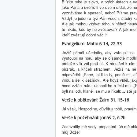
Blízko tebe je slovo, v tvých ústech a ve
jako Pána a uvěříš-li ve svém srdci, že h
vyznáváme k spasení, neboť Písmo prav
Vždyť je jeden a týž Pán všech, štědrý 
Ale jak mohou vzývat toho, v něhož neuvěř
tu nikdo, kdo by ho zvěstoval? A jak moho
kteří zvěstují dobré věci!“
Evangelium: Matouš 14, 22-33
Ježíš přiměl učedníky, aby vstoupili na 
vystoupil na horu, aby se o samotě modlil
protože vítr vál proti ní. K ránu šel k nim
přízrak, a křičeli strachem. Ježíš na ně
odpověděl: „Pane, jsi-li to ty, poruč mi, a
vodu a šel k Ježíšovi. Ale když viděl, jak
hned vztáhl ruku, uchopil ho a řekl mu: „T
byli na lodi, klaněli se mu a říkali: „Jistě j
Verše k obětování: Žalm 31, 15-16
Já však, Hospodine, důvěřuji tobě, pravím
Verše k požehnání: Jonáš 2, 6.7b
Zachvátily mě vody, propastná tůň mě obkl
můj Bože!