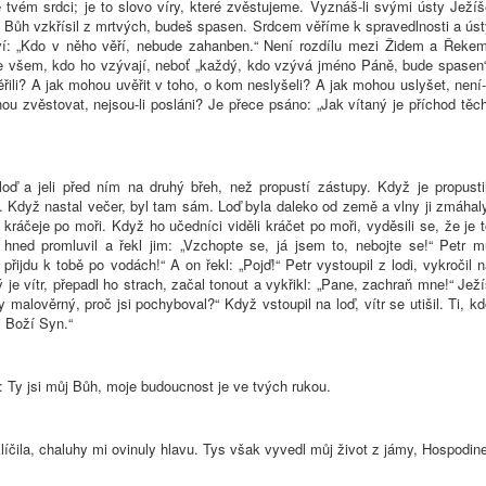
 tvém srdci; je to slovo víry, které zvěstujeme. Vyznáš-li svými ústy Ježí
o Bůh vzkřísil z mrtvých, budeš spasen. Srdcem věříme k spravedlnosti a ús
í: „Kdo v něho věří, nebude zahanben.“ Není rozdílu mezi Židem a Řekem
ke všem, kdo ho vzývají, neboť „každý, kdo vzývá jméno Páně, bude spasen“
ili? A jak mohou uvěřit v toho, o kom neslyšeli? A jak mohou uslyšet, není-
u zvěstovat, nejsou-li posláni? Je přece psáno: „Jak vítaný je příchod těc
loď a jeli před ním na druhý břeh, než propustí zástupy. Když je propustil
. Když nastal večer, byl tam sám. Loď byla daleko od země a vlny ji zmáhal
, kráčeje po moři. Když ho učedníci viděli kráčet po moři, vyděsili se, že je 
 hned promluvil a řekl jim: „Vzchopte se, já jsem to, nebojte se!“ Petr m
ť přijdu k tobě po vodách!“ A on řekl: „Pojď!“ Petr vystoupil z lodi, vykročil 
ý je vítr, přepadl ho strach, začal tonout a vykřikl: „Pane, zachraň mne!“ Jež
y malověrný, proč jsi pochyboval?“ Když vstoupil na loď, vítr se utišil. Ti, k
si Boží Syn.“
: Ty jsi můj Bůh, moje budoucnost je ve tvých rukou.
íčila, chaluhy mi ovinuly hlavu. Tys však vyvedl můj život z jámy, Hospodin