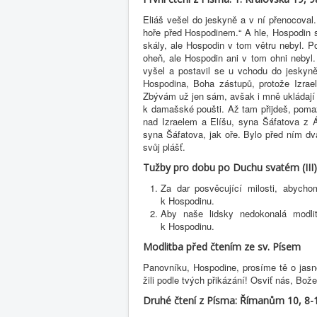
Eliáš vešel do jeskyně a v ní přenocoval
hoře před Hospodinem.“ A hle, Hospodin se
skály, ale Hospodin v tom větru nebyl. 
oheň, ale Hospodin ani v tom ohni nebyl. 
vyšel a postavil se u vchodu do jeskyně.
Hospodina, Boha zástupů, protože Izraelc
Zbývám už jen sám, avšak i mně ukládají o 
k damašské poušti. Až tam přijdeš, pom
nad Izraelem a Elíšu, syna Šáfatova z 
syna Šáfatova, jak oře. Bylo před ním dv
svůj plášť.
Tužby pro dobu po Duchu svatém (III)
Za dar posvěcující milosti, abych
k Hospodinu.
Aby naše lidsky nedokonalá modli
k Hospodinu.
Modlitba před čtením ze sv. Písem
Panovníku, Hospodine, prosíme tě o jasn
žili podle tvých přikázání! Osviť nás, B
Druhé čtení z Písma: Římanům 10, 8-