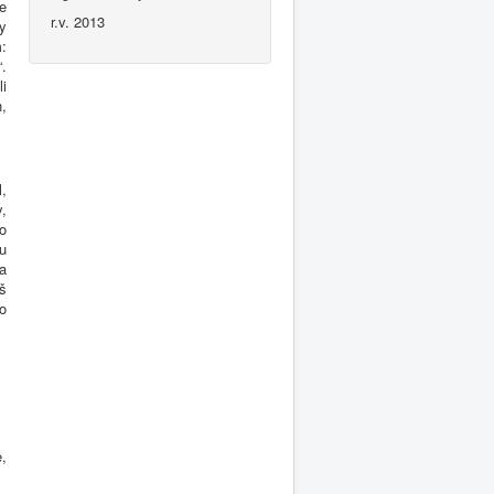
še
r.v. 2013
ty
:
.
li
h,
,
y,
to
u
na
íš
do
e,