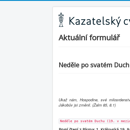
Aktuální formulář
Neděle po svatém Duchu
Ukaž nám, Hospodine, své milosrdenstv
Jákobův jsi změnil. (Žalm 85, 8.1)
Neděle po svatém Duchu (19. v mezi
První čtení z Písma: 1. Královská 19, 