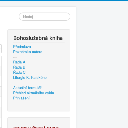
Vyhledávání...
Bohoslužebná kniha
Předmluva
brazení
Poznámka autora
---
Řada A
Řada B
Řada C
Liturgie K. Farského
---
Aktuální formulář
Přehled aktuálního cyklu
Přihlášení