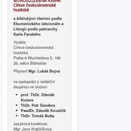
BOHOSLUŽEBNÁ KNIHA
Církve československé
husitské
s biblickými čteními podle
Ekumenického lekcionáře a
Liturgií podle patriarchy
Karla Farského
Vydala:
Církve československá
husitská,
Praha 6 Wuchterlova 5, 166
26, edice Blahoslav
Připravil
Mgr. Lukáš Bujna
ve spolupráci s redakční
skupinou ve složení
prof. ThDr. Zdeněk
Kučera
ThDr. Petr Šandera
PaedDr. Zdeněk Kovalčík
ThDr. Tomáš Butta
Jazyková korektura:
Mgr. Jana Krajčiříková