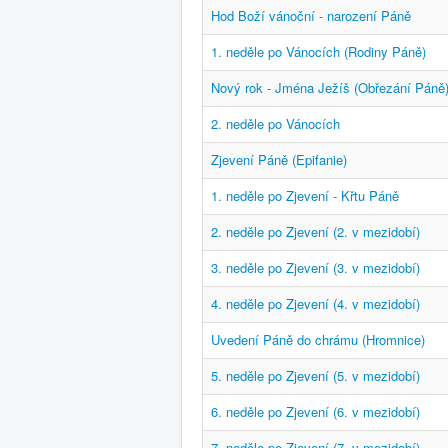
Hod Boží vánoční - narození Páně
1. neděle po Vánocích (Rodiny Páně)
Nový rok - Jména Ježíš (Obřezání Páně
2. neděle po Vánocích
Zjevení Páně (Epifanie)
1. neděle po Zjevení - Křtu Páně
2. neděle po Zjevení (2. v mezidobí)
3. neděle po Zjevení (3. v mezidobí)
4. neděle po Zjevení (4. v mezidobí)
Uvedení Páně do chrámu (Hromnice)
5. neděle po Zjevení (5. v mezidobí)
6. neděle po Zjevení (6. v mezidobí)
7. neděle po Zjevení (7. v mezidobí)