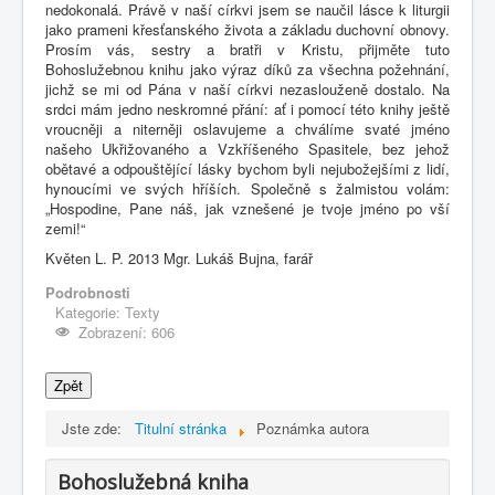
nedokonalá. Právě v naší církvi jsem se naučil lásce k liturgii
jako prameni křesťanského života a základu duchovní obnovy.
Prosím vás, sestry a bratři v Kristu, přijměte tuto
Bohoslužebnou knihu jako výraz díků za všechna požehnání,
jichž se mi od Pána v naší církvi nezaslouženě dostalo. Na
srdci mám jedno neskromné přání: ať i pomocí této knihy ještě
vroucněji a niterněji oslavujeme a chválíme svaté jméno
našeho Ukřižovaného a Vzkříšeného Spasitele, bez jehož
obětavé a odpouštějící lásky bychom byli nejubožejšími z lidí,
hynoucími ve svých hříších. Společně s žalmistou volám:
„Hospodine, Pane náš, jak vznešené je tvoje jméno po vší
zemi!“
Květen L. P. 2013 Mgr. Lukáš Bujna, farář
Podrobnosti
Kategorie:
Texty
Zobrazení: 606
Zpět
Jste zde:
Titulní stránka
Poznámka autora
Bohoslužebná kniha