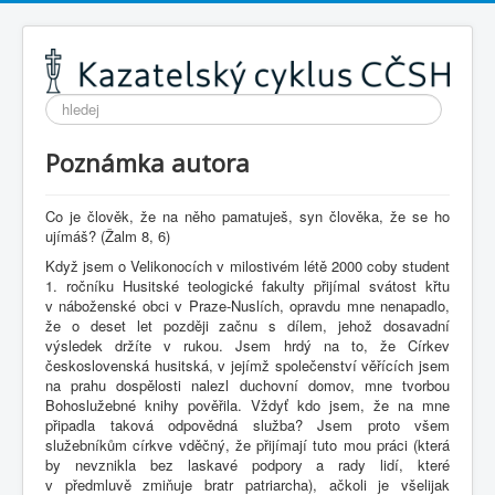
Vyhledávání...
Poznámka autora
Co je člověk, že na něho pamatuješ, syn člověka, že se ho
ujímáš? (Žalm 8, 6)
Když jsem o Velikonocích v milostivém létě 2000 coby student
1. ročníku Husitské teologické fakulty přijímal svátost křtu
v náboženské obci v Praze-Nuslích, opravdu mne nenapadlo,
že o deset let později začnu s dílem, jehož dosavadní
výsledek držíte v rukou. Jsem hrdý na to, že Církev
československá husitská, v jejímž společenství věřících jsem
na prahu dospělosti nalezl duchovní domov, mne tvorbou
Bohoslužebné knihy pověřila. Vždyť kdo jsem, že na mne
připadla taková odpovědná služba? Jsem proto všem
služebníkům církve vděčný, že přijímají tuto mou práci (která
by nevznikla bez laskavé podpory a rady lidí, které
v předmluvě zmiňuje bratr patriarcha), ačkoli je všelijak