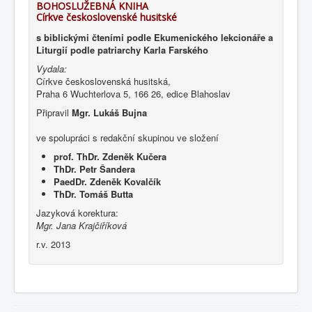
BOHOSLUŽEBNÁ KNIHA
Církve československé husitské
s biblickými čteními podle Ekumenického lekcionáře a
Liturgií podle patriarchy Karla Farského
Vydala:
Církve československá husitská,
Praha 6 Wuchterlova 5, 166 26, edice Blahoslav
Připravil
Mgr. Lukáš Bujna
ve spolupráci s redakční skupinou ve složení
prof. ThDr. Zdeněk Kučera
ThDr. Petr Šandera
PaedDr. Zdeněk Kovalčík
ThDr. Tomáš Butta
Jazyková korektura:
Mgr. Jana Krajčiříková
r.v. 2013