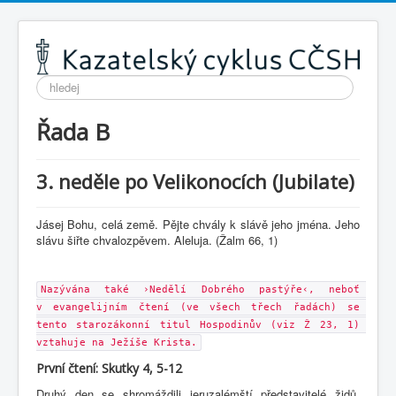
Vyhledávání...
Řada B
3. neděle po Velikonocích (Jubilate)
Jásej Bohu, celá země. Pějte chvály k slávě jeho jména. Jeho
slávu šiřte chvalozpěvem. Aleluja. (Žalm 66, 1)
Nazývána také ›Nedělí Dobrého pastýře‹, neboť 
v evangelijním čtení (ve všech třech řadách) se 
tento starozákonní titul Hospodinův (viz Ž 23, 1) 
vztahuje na Ježíše Krista.
První čtení: Skutky 4, 5-12
Druhý den se shromáždili jeruzalémští představitelé židů,