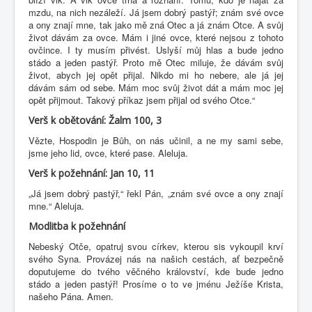
mzdu, na nich nezáleží. Já jsem dobrý pastýř; znám své ovce
a ony znají mne, tak jako mě zná Otec a já znám Otce. A svůj
život dávám za ovce. Mám i jiné ovce, které nejsou z tohoto
ovčince. I ty musím přivést. Uslyší můj hlas a bude jedno
stádo a jeden pastýř. Proto mě Otec miluje, že dávám svůj
život, abych jej opět přijal. Nikdo mi ho nebere, ale já jej
dávám sám od sebe. Mám moc svůj život dát a mám moc jej
opět přijmout. Takový příkaz jsem přijal od svého Otce.“
Verš k obětování: Žalm 100, 3
Vězte, Hospodin je Bůh, on nás učinil, a ne my sami sebe,
jsme jeho lid, ovce, které pase. Aleluja.
Verš k požehnání: Jan 10, 11
„Já jsem dobrý pastýř,“ řekl Pán, „znám své ovce a ony znají
mne.“ Aleluja.
Modlitba k požehnání
Nebeský Otče, opatruj svou církev, kterou sis vykoupil krví
svého Syna. Provázej nás na našich cestách, ať bezpečně
doputujeme do tvého věčného království, kde bude jedno
stádo a jeden pastýř! Prosíme o to ve jménu Ježíše Krista,
našeho Pána. Amen.