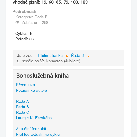
Vhodné písně: 19, 60, 65, 79, 188, 189
Podrobnosti
Kategorie:
Řada B
Zobrazení: 258
Cyklus:
B
Pořadí:
36
Jste zde:
Titulní stránka
Řada B
3. neděle po Velikonocích (Jubilate)
Bohoslužebná kniha
Předmluva
Poznámka autora
---
Řada A
Řada B
Řada C
Liturgie K. Farského
---
Aktuální formulář
Přehled aktuálního cyklu