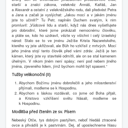
starší a znalci zákona, velekněz Annáš, Kaifáš, Jan
a Alexandr a ostatní z velekněžského rodu, dali předvést Petra
a Jana a začali je vyslýchat: „Jakou mocí a v jakém jménu
jste to učinili?“ Tu Petr, naplněn Duchem svatým, k nim
promluvil: „Vůdcové lidu a starší, když nás dnes vyšetřujete
pro dobrodiní, které jsme prokázali nemocnému člověku,
a ptáte se, kdo ho uzdravil, vězte vy všichni i celý izraelský
národ: Stalo se to ve jménu Ježíše Krista Nazaretského,
kterého vy jste ukřižovali, ale Bůh ho vzkřísil z mrtvých. Mocí
jeho jména stojí tento člověk před vámi zdráv. Ježíš je ten
kámen, který jste vy stavitelé odmítli, ale on se stal kamenem
úhelným. V nikom jiném není spásy; není pod nebem jiného
jména, zjeveného lidem, jímž bychom mohli být spaseni.“
Tužby velikonoční (II)
Abychom Božímu jménu dobrořečili a jeho milosrdenství
přijímali, modleme se k Hospodinu.
Abychom s láskou rozdávali, co jsme od Boha přijali,
a Kristovo vzkříšení světu hlásali, modleme se
k Hospodinu.
Modlitba před čtením ze sv. Písem
Nebeský Otče, tys dobrým pastýřem, neboť hledáš ztracené
ovce a přivádíš je k pastvinám. Dej, ať uposlechneme hlasu