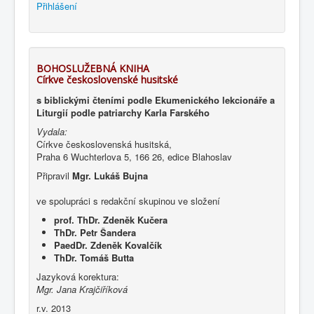
Přihlášení
BOHOSLUŽEBNÁ KNIHA
Církve československé husitské
s biblickými čteními podle Ekumenického lekcionáře a
Liturgií podle patriarchy Karla Farského
Vydala:
Církve československá husitská,
Praha 6 Wuchterlova 5, 166 26, edice Blahoslav
Připravil
Mgr. Lukáš Bujna
ve spolupráci s redakční skupinou ve složení
prof. ThDr. Zdeněk Kučera
ThDr. Petr Šandera
PaedDr. Zdeněk Kovalčík
ThDr. Tomáš Butta
Jazyková korektura:
Mgr. Jana Krajčiříková
r.v. 2013