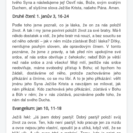
tvého Syna a následujeme jej! Osviť nás, Bože, svým svatým
Duchem, ať slyšíme slova Ježíše Krista, našeho Pána. Amen.
Druhé čtení: 1. Janův 3, 16-24
Podle toho jsme poznali, co je láska, že on za nás položil
život. A tak i my jsme povinni položit život za své bratry. Má-li
někdo dostatek a vidí, že jeho bratr má nouzi, a bez soucitu se
od něho odvrátí – jak v něm může zůstávat Boží láska? Dítky,
nemilujme pouhým slovem, ale opravdovým činem. V tomto
poznáme, že jsme z pravdy, a tak před ním upokojíme své
srdce, ať nás srdce obviňuje z čehokoliv; neboť Bůh je větší
než naše srdce a zná všecko! Moji milí, jestliže nás srdce
neobviňuje, máme svobodný přístup k Bohu; oč bychom ho
žádali, dostáváme od něho, protože zachováváme jeho
přikázání a činíme, co se mu líbí. A to je jeho přikázání: věřit
jménu jeho Syna Ježíše Krista a navzájem se milovat, jak
nám přikázal. Kdo zachovává jeho přikázání, zůstává v Bohu
a Bůh v něm; že v nás zůstává, poznáváme podle toho, že
nám dal svého Ducha.
Evangelium: Jan 10, 11-18
Ježíš řekl: „Já jsem dobrý pastýř. Dobrý pastýř položí svůj
život za ovce. Ten, kdo není pastýř, kdo pracuje jen za mzdu
a ovce nejsou jeho vlastní, opouští je a utíká, když vidí, že se
blíží vlk. A vlk ovce trhá a rozhání. Tomu, kdo je najat za